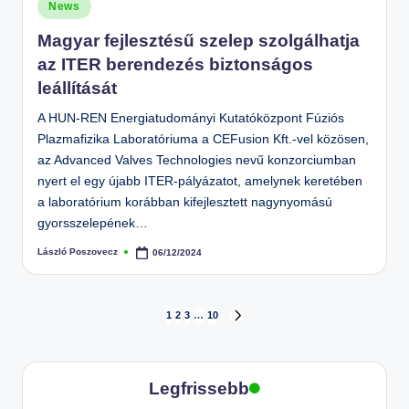
Posted
News
in
Magyar fejlesztésű szelep szolgálhatja
az ITER berendezés biztonságos
leállítását
A HUN-REN Energiatudományi Kutatóközpont Fúziós
Plazmafizika Laboratóriuma a CEFusion Kft.-vel közösen,
az Advanced Valves Technologies nevű konzorciumban
nyert el egy újabb ITER-pályázatot, amelynek keretében
a laboratórium korábban kifejlesztett nagynyomású
gyorsszelepének…
László Poszovecz
06/12/2024
Posted
by
Bejegyzések
1
2
3
…
10
NEXT
PAGE
lapozása
Legfrissebb