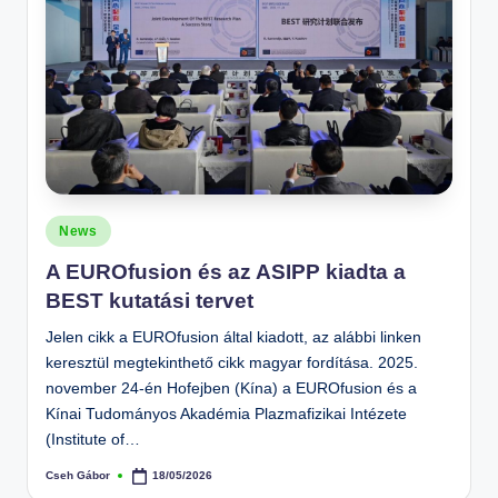
Posted
News
in
A EUROfusion és az ASIPP kiadta a
BEST kutatási tervet
Jelen cikk a EUROfusion által kiadott, az alábbi linken
keresztül megtekinthető cikk magyar fordítása. 2025.
november 24-én Hofejben (Kína) a EUROfusion és a
Kínai Tudományos Akadémia Plazmafizikai Intézete
(Institute of…
Cseh Gábor
18/05/2026
Posted
by