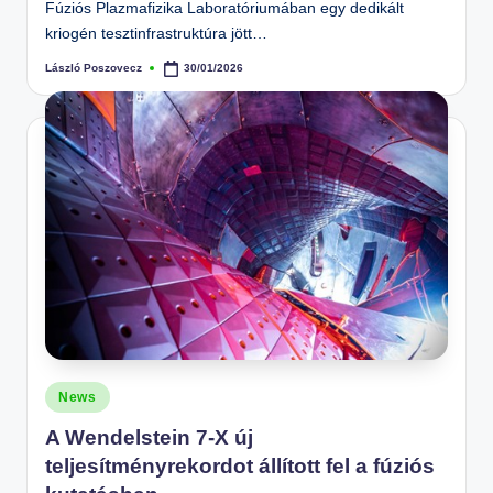
Fúziós Plazmafizika Laboratóriumában egy dedikált
kriogén tesztinfrastruktúra jött…
László Poszovecz
30/01/2026
Posted
by
Posted
News
in
A Wendelstein 7-X új
teljesítményrekordot állított fel a fúziós