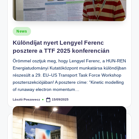
Posted
News
in
Különdíjat nyert Lengyel Ferenc
posztere a TTF 2025 konferencián
Örömmel osztjuk meg, hogy Lengyel Ferenc, a HUN-REN
Energiatudományi Kutatóközpont munkatársa különdíjban
részesült a 29. EU–US Transport Task Force Workshop
poszterszekciójában! A posztere címe: “Kinetic modelling
of runaway electron momentum…
László Poszovecz
15/09/2025
Posted
by