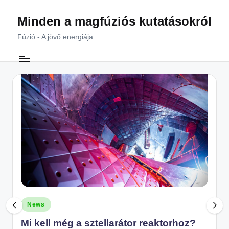
Minden a magfúziós kutatásokról
Skip
to
Fúzió - A jövő energiája
content
Posted
News
in
Mi kell még a sztellarátor reaktorhoz?