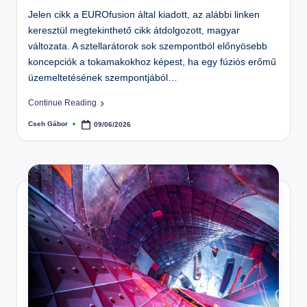
Jelen cikk a EUROfusion által kiadott, az alábbi linken
keresztül megtekinthető cikk átdolgozott, magyar
változata. A sztellarátorok sok szempontból előnyösebb
koncepciók a tokamakokhoz képest, ha egy fúziós erőmű
üzemeltetésének szempontjából…
Continue Reading
Cseh Gábor
09/06/2026
Posted
by