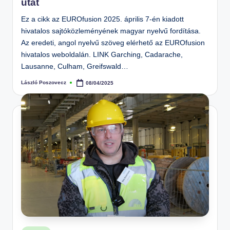
utat
Ez a cikk az EUROfusion 2025. április 7-én kiadott
hivatalos sajtóközleményének magyar nyelvű fordítása.
Az eredeti, angol nyelvű szöveg elérhető az EUROfusion
hivatalos weboldalán. LINK Garching, Cadarache,
Lausanne, Culham, Greifswald…
László Poszovecz
08/04/2025
Posted
by