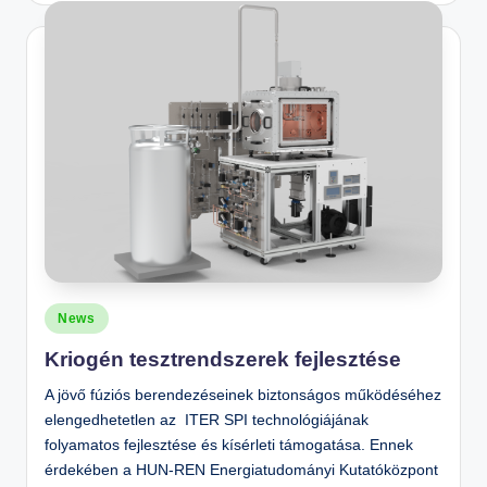
Posted
News
in
Kriogén tesztrendszerek fejlesztése
A jövő fúziós berendezéseinek biztonságos működéséhez
elengedhetetlen az ITER SPI technológiájának
folyamatos fejlesztése és kísérleti támogatása. Ennek
érdekében a HUN-REN Energiatudományi Kutatóközpont