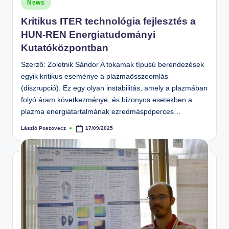
Posted
News
in
Kritikus ITER technológia fejlesztés a
HUN-REN Energiatudományi
Kutatóközpontban
Szerző: Zoletnik Sándor A tokamak típusú berendezések
egyik kritikus eseménye a plazmaösszeomlás
(diszrupció). Ez egy olyan instabilitás, amely a plazmában
folyó áram következménye, és bizonyos esetekben a
plazma energiatartalmának ezredmáspdperces…
László Poszovecz
17/09/2025
Posted
by