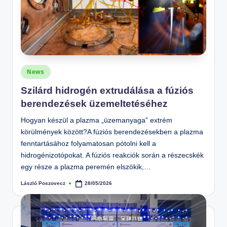
Posted
News
in
Szilárd hidrogén extrudálása a fúziós
berendezések üzemeltetéséhez
Hogyan készül a plazma „üzemanyaga” extrém
körülmények között?A fúziós berendezésekben a plazma
fenntartásához folyamatosan pótolni kell a
hidrogénizotópokat. A fúziós reakciók során a részecskék
egy része a plazma peremén elszökik,…
László Poszovecz
28/05/2026
Posted
by