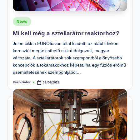
Posted
News
in
Mi kell még a sztellarátor reaktorhoz?
Jelen cikk a EUROfusion által kiadott, az alábbi linken
keresztül megtekinthető cikk átdolgozott, magyar
változata. A sztellarátorok sok szempontból előnyösebb
koncepciók a tokamakokhoz képest, ha egy fúziós erőmű
üzemeltetésének szempontjából…
Cseh Gábor
09/06/2026
Posted
by