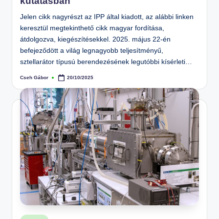
kutatásban
Jelen cikk nagyrészt az IPP által kiadott, az alábbi linken
keresztül megtekinthető cikk magyar fordítása,
átdolgozva, kiegészítésekkel. 2025. május 22-én
befejeződött a világ legnagyobb teljesítményű,
sztellarátor típusú berendezésének legutóbbi kísérleti…
Cseh Gábor
20/10/2025
Posted
by