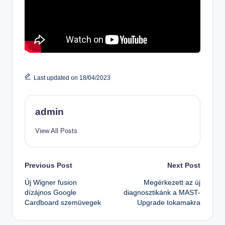
Last updated on 18/04/2023
admin
View All Posts
Post
Previous Post
Next Post
Új Wigner fusion
Megérkezett az új
navigation
dízájnos Google
diagnosztikánk a MAST-
Cardboard szemüvegek
Upgrade tokamakra