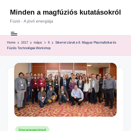
Minden a magfúziós kutatásokról
Skip
to
Fúzió - A jövő energiája
content
Home
2017
május
8
Sikerrel zárult a 8. Magyar Plazmafizikai és
Fúziós Technológiai Workshop
Posted
Uncategorized