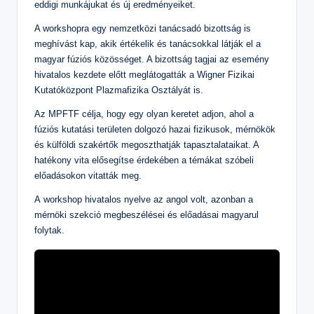
eddigi munkájukat és új eredményeiket.
A workshopra egy nemzetközi tanácsadó bizottság is
meghívást kap, akik értékelik és tanácsokkal látják el a
magyar fúziós közösséget. A bizottság tagjai az esemény
hivatalos kezdete előtt meglátogatták a Wigner Fizikai
Kutatóközpont Plazmafizika Osztályát is.
Az MPFTF célja, hogy egy olyan keretet adjon, ahol a
fúziós kutatási területen dolgozó hazai fizikusok, mérnökök
és külföldi szakértők megoszthatják tapasztalataikat. A
hatékony vita elősegítse érdekében a témákat szóbeli
előadásokon vitatták meg.
A workshop hivatalos nyelve az angol volt, azonban a
mérnöki szekció megbeszélései és előadásai magyarul
folytak.