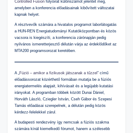
Controlled Fusion
folyóirat különszámot jelentet meg,
amelyben a konferencia előadásainak kibővített változatai
kapnak helyet.
A résztvevők számára a hivatalos programot laborlátogatás
a HUN-REN Energiatudományi Kutatóközpontban és közös
vacsora is kiegészíti, a konferencia zárónapján pedig
nyilvános ismeretterjesztő délután várja az érdeklődőket az
MTA200 programsorozat keretében.
A „
Fúzió – amikor a fizikusok játszanak a tűzzel
” című
előadássorozat közérthető formában mutatja be a fúziós
energiatermelés alapjait, kihívásait és a legújabb kutatási
irányokat. A programban többek között Dunai Dániel,
Horváth László, Cziegler István, Cseh Gábor és Szepesi
Tamás előadásai szerepelnek, a délután pedig közös
kérdezz-felelekkel zárul.
A budapesti rendezvény így nemcsak a fúziós szakma
számára kínál kiemelkedő fórumot, hanem a szélesebb