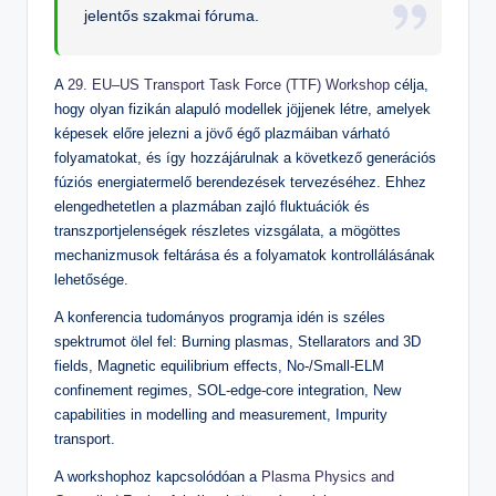
jelentős szakmai fóruma.
A
29. EU–US Transport Task Force (TTF) Workshop
célja,
hogy olyan fizikán alapuló modellek jöjjenek létre, amelyek
képesek előre jelezni a jövő égő plazmáiban várható
folyamatokat, és így hozzájárulnak a következő generációs
fúziós energiatermelő berendezések tervezéséhez. Ehhez
elengedhetetlen a plazmában zajló fluktuációk és
transzportjelenségek részletes vizsgálata, a mögöttes
mechanizmusok feltárása és a folyamatok kontrollálásának
lehetősége.
A konferencia tudományos programja idén is széles
spektrumot ölel fel: Burning plasmas, Stellarators and 3D
fields, Magnetic equilibrium effects, No-/Small-ELM
confinement regimes, SOL-edge-core integration, New
capabilities in modelling and measurement, Impurity
transport.
A workshophoz kapcsolódóan a
Plasma Physics and