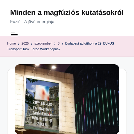
Minden a magfúziós kutatásokról
Skip
to
Fúzió - A jövő energiája
content
Home
2025
szeptember
3
Budapest ad otthont a 29. EU–US
Transport Task Force Workshopnak