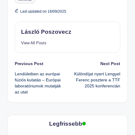
Last updated on 18/09/2025
László Poszovecz
View All Posts
Post
Previous Post
Next Post
Lendületben az európai
Különdíjat nyert Lengyel
navigation
fúziós kutatás – Európai
Ferenc posztere a TTF
laboratóriumok mutatják
2025 konferencián
az utat
Legfrissebb