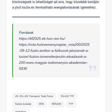
közönségnek is lehetőséget ad arra, hogy közelebb kerüljön
a jövő tiszta és fenntartható energiaforrásának ígéretéhez.
Források:
https://ttf2025.ek.hun-ren.hu/
https://mta.hu/esemenynaptar_mta200/2025
-09-12-fuzio-amikor-a-fizikusok-jatszanak-a-
tuzzel-fuzios-ismeretterjeszto-eloadasok-a-
200-eves-magyar-tudomanyos-akademian-
5836
Tags:
29. EU–US Transport Task Force
EU-US TTF
fúziós kutatás
MTA
MTA200
TTF
workshop