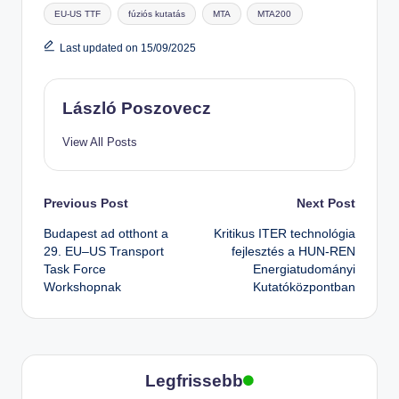
Tags:
EU-US TTF
fúziós kutatás
MTA
MTA200
Last updated on 15/09/2025
László Poszovecz
View All Posts
Post
Previous Post
Next Post
Budapest ad otthont a
Kritikus ITER technológia
navigation
29. EU–US Transport
fejlesztés a HUN-REN
Task Force
Energiatudományi
Workshopnak
Kutatóközpontban
Legfrissebb