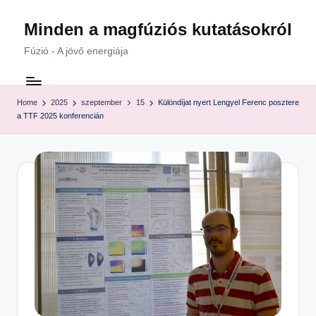
Minden a magfúziós kutatásokról
Skip
to
Fúzió - A jövő energiája
content
Home
2025
szeptember
15
Különdíjat nyert Lengyel Ferenc posztere
a TTF 2025 konferencián