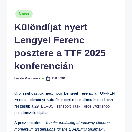
Posted
News
in
Különdíjat nyert
Lengyel Ferenc
posztere a TTF 2025
konferencián
László Poszovecz
15/09/2025
Posted
by
Örömmel osztjuk meg, hogy
Lengyel Ferenc
, a HUN-REN
Energiatudományi Kutatóközpont munkatársa különdíjban
részesült a
29. EU–US Transport Task Force Workshop
poszterszekciójában!
A posztere címe:
“Kinetic modelling of runaway electron
momentum distributions for the EU-DEMO tokamak”
.