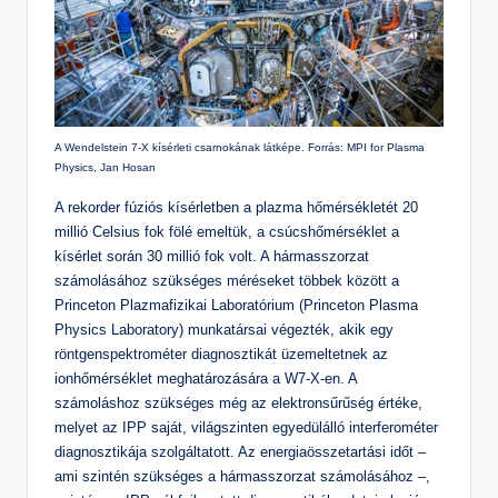
A Wendelstein 7-X kísérleti csarnokának látképe. Forrás: MPI for Plasma
Physics, Jan Hosan
A rekorder fúziós kísérletben a plazma hőmérsékletét 20
millió Celsius fok fölé emeltük, a csúcshőmérséklet a
kísérlet során 30 millió fok volt. A hármasszorzat
számolásához szükséges méréseket többek között a
Princeton Plazmafizikai Laboratórium (Princeton Plasma
Physics Laboratory) munkatársai végezték, akik egy
röntgenspektrométer diagnosztikát üzemeltetnek az
ionhőmérséklet meghatározására a W7-X-en. A
számoláshoz szükséges még az elektronsűrűség értéke,
melyet az IPP saját, világszinten egyedülálló interferométer
diagnosztikája szolgáltatott. Az energiaösszetartási időt –
ami szintén szükséges a hármasszorzat számolásához –,