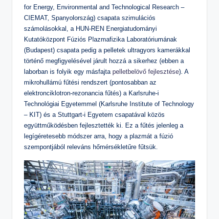
for Energy, Environmental and Technological Research –
CIEMAT, Spanyolország) csapata szimulációs
számolásokkal, a HUN-REN Energiatudományi
Kutatóközpont Fúziós Plazmafizika Laboratóriumának
(Budapest) csapata pedig a pelletek ultragyors kamerákkal
történő megfigyelésével járult hozzá a sikerhez (ebben a
laborban is folyik egy másfajta
pelletbelövő fejlesztése
). A
mikrohullámú fűtési rendszert (pontosabban az
elektronciklotron-rezonancia fűtés) a Karlsruhe-i
Technológiai Egyetemmel (Karlsruhe Institute of Technology
– KIT) és a Stuttgart-i Egyetem csapatával közös
együttműködésben fejlesztették ki. Ez a fűtés jelenleg a
legígéretesebb módszer arra, hogy a plazmát a fúzió
szempontjából releváns hőmérsékletűre fűtsük.