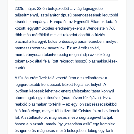
2025. május 22-én befejeződött a világ legnagyobb
teljesítményű, sztellarátor típusú berendezésének legutóbbi
kísérleti kampánya. Európa és az Egyesült Államok kutatói
közötti együttműködés eredményeként a Wendelstein 7-X
több más mérföldkő mellett rekordot döntött a fúziós
plazmafizika egyik kulcsfontosságú paraméterében, melyet
hármasszorzatnak nevezünk. Ez az érték utoléri,
méretarányosan tekintve pedig meghaladja az előzőleg
tokamakok által felállított rekordot hosszú plazmakisülések
esetén.
A fúziós erőművek felé vezető úton a sztellarátorok a
legígéretesebb koncepciók között foglalnak helyet. A
jövőben képesek lehetnek energiafelszabadításra könnyű
atommagok egyesítésével (más néven fúziójával). Ez a
reakció plazmában történik – ez egy ionizált részecskékből
álló forró elegy, melyet több tízmillió Celsius fokra hevítenek
föl. A sztellarátorok mágneses mező segítségével tartják
össze a plazmát, amely így „csapdába esik” egy komplex
és igen erős mágneses mező belsejében, lebeg egy fánk