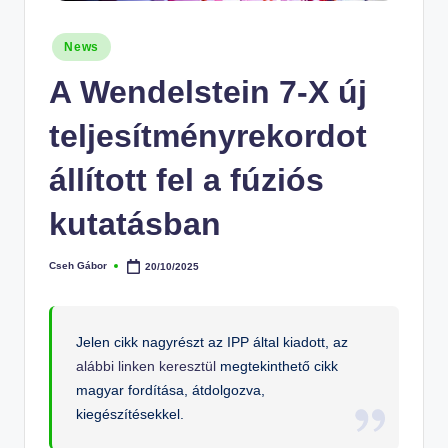
Posted
News
in
A Wendelstein 7-X új
teljesítményrekordot
állított fel a fúziós
kutatásban
Cseh Gábor
20/10/2025
Posted
by
Jelen cikk nagyrészt az IPP által kiadott, az
alábbi linken keresztül
megtekinthető cikk
magyar fordítása, átdolgozva,
kiegészítésekkel.