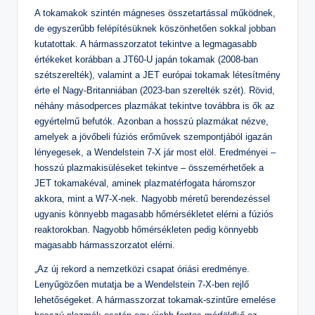
A tokamakok szintén mágneses összetartással működnek,
de egyszerűbb felépítésüknek köszönhetően sokkal jobban
kutatottak. A hármasszorzatot tekintve a legmagasabb
értékeket korábban a JT60-U japán tokamak (2008-ban
szétszerelték), valamint a JET európai tokamak létesítmény
érte el Nagy-Britanniában (2023-ban szerelték szét). Rövid,
néhány másodperces plazmákat tekintve továbbra is ők az
egyértelmű befutók. Azonban a hosszú plazmákat nézve,
amelyek a jövőbeli fúziós erőművek szempontjából igazán
lényegesek, a Wendelstein 7-X jár most elöl. Eredményei –
hosszú plazmakisüléseket tekintve – összemérhetőek a
JET tokamakéval, aminek plazmatérfogata háromszor
akkora, mint a W7-X-nek. Nagyobb méretű berendezéssel
ugyanis könnyebb magasabb hőmérsékletet elérni a fúziós
reaktorokban. Nagyobb hőmérsékleten pedig könnyebb
magasabb hármasszorzatot elérni.
„Az új rekord a nemzetközi csapat óriási eredménye.
Lenyűgözően mutatja be a Wendelstein 7-X-ben rejlő
lehetőségeket. A hármasszorzat tokamak-szintűre emelése