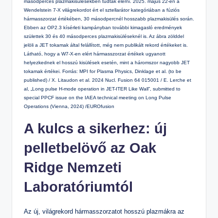
másodperces plazmakisülésekben tudtak elérni. 2025. május 22-én a
Wendelstein 7-X világrekordot ért el sztellarátor kategóriában a fúziós
hármasszorzat értékében, 30 másodpercnél hosszabb plazmakisülés során.
Ebben az OP2.3 kísérleti kampányban további kimagasló eredmények
születtek 30 és 40 másodperces plazmakisüléseknél is. Az ábra zölddel
jelöli a JET tokamak által felállított, még nem publikált rekord értékeket is.
Látható, hogy a W7-X-en elért hármasszorzat értékek ugyanott
helyezkednek el hosszú kisülések esetén, mint a háromszor nagyobb JET
tokamak értékei. Forrás: MPI for Plasma Physics, Dinklage et al. (to be
published) / X. Litaudon et al. 2024 Nucl. Fusion 64 015001 / E. Lerche et
al, „Long pulse H-mode operation in JET-ITER Like Wall”, submitted to
special PPCF issue on the IAEA technical meeting on Long Pulse
Operations (Vienna, 2024) /EUROfusion
A kulcs a sikerhez: új
pelletbelövő az Oak
Ridge Nemzeti
Laboratóriumtól
Az új, világrekord hármasszorzatot hosszú plazmákra az