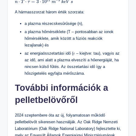
21
−
3
⋅
⋅
=
3
⋅
10
n
T
τ
m
k
e
V
s
A hármasszorzat három érték szorzata:
a plazma részecskesűrűsége (n),
a plazma hőmérséklete (T – pontosabban az ionok
hőmérséklete, amik között a fúziós reakciók
lezajlanak) és
az energiaösszetartási idő (𝜏 – kiejtve: tau), vagyis az
az idő, ami alatt a plazma elveszíti a hőenergiáját, ha
nincsen külső fűtés. Az összetartási idő így a
hőszigetelés egyfajta mérőszáma.
További információk a
pelletbelövőről
2024 szeptembere óta az új, folyamatosan működő
pelletbelövőt sikeresen használják. Az Oak Ridge Nemzeti
Laboratórium (Oak Ridge National Laboratory) fejlesztette ki,
mely az Egyesült Államok Energiaügyi Minisztériumának