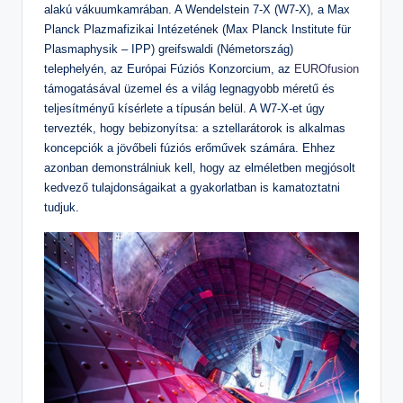
alakú vákuumkamrában. A Wendelstein 7-X (W7-X), a Max
Planck Plazmafizikai Intézetének (Max Planck Institute für
Plasmaphysik – IPP) greifswaldi (Németország)
telephelyén, az Európai Fúziós Konzorcium, az
EUROfusion
támogatásával üzemel és a világ legnagyobb méretű és
teljesítményű kísérlete a típusán belül. A W7-X-et úgy
tervezték, hogy bebizonyítsa: a sztellarátorok is alkalmas
koncepciók a jövőbeli fúziós erőművek számára. Ehhez
azonban demonstrálniuk kell, hogy az elméletben megjósolt
kedvező tulajdonságaikat a gyakorlatban is kamatoztatni
tudjuk.