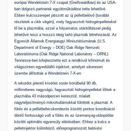
európai Wendelstein 7-X csapat (Greifswaldban) és az USA-
ban dolgozó partnerek együttműködése tette lehetővé.
Ebben kulcsszerepet játszott az új pelletbelövő (további
részletek a cikk végén), mely fagyasztott hidrogénpelleteket
lő be a plazmába, ezzel a folyamatos utántöltéssel pedig
lehetővé teszi a hosszú ideig tartó plazmák létrehozását. Az
Egyesült Államok Energiaügyi Minisztériumának (U.S.
Department of Energy – DOE) Oak Ridge Nemzeti
Laboratóriuma (Oak Ridge National Laboratory – ORNL)
Tennesse-ben kifejlesztette ezt a rendkívül kifinomult és
világszinten egyedülálló injektort, amelyet sikeresen
üzembe állítottak a Wendelstein 7-X-en.
A rekordot jelentő kísérlet során körülbelül 90 db,
milliméteres nagyságú, fagyasztott hidrogénpelletet lőttek a
plazmába 43 másodpercen keresztül, mialatt
nagyteljesítményű mikrohullámokkal fűtötték a plazmát. A
fűtés és a pelletbefecskendezés közötti pontos koordináció
döntő fontosságú volt a fűtés és az üzemanyag-utánpótlás
közötti optimális egyensúly elérésében. Ehhez a kulcs a
pelletinjektor különböző, előreprogramozott belövési