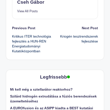
Cseh Gábor
View All Posts
Post
Previous Post
Next Post
Kritikus ITER technológia
Kriogén tesztrendszerek
navigation
fejlesztés a HUN-REN
fejlesztése
Energiatudományi
Kutatóközpontban
Legfrissebb
Mi kell még a sztellarátor reaktorhoz?
Szilárd hidrogén extrudálása a fúziós berendezések
üzemeltetéséhez
A EUROfusion és az ASIPP kiadta a BEST kutatási