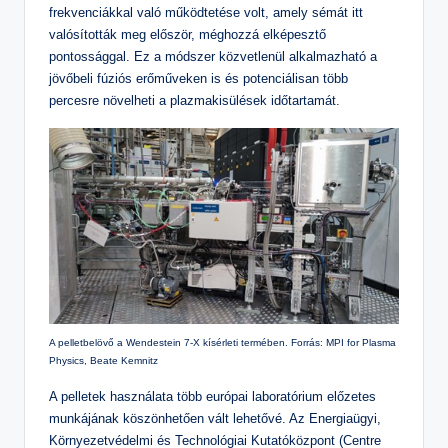
frekvenciákkal való működtetése volt, amely sémát itt
valósították meg először, méghozzá elképesztő
pontossággal. Ez a módszer közvetlenül alkalmazható a
jövőbeli fúziós erőműveken is és potenciálisan több
percesre növelheti a plazmakisülések időtartamát.
A pelletbelövő a Wendestein 7-X kísérleti termében. Forrás: MPI for Plasma
Physics, Beate Kemnitz
A pelletek használata több európai laboratórium előzetes
munkájának köszönhetően vált lehetővé. Az Energiaügyi,
Környezetvédelmi és Technológiai Kutatóközpont (Centre