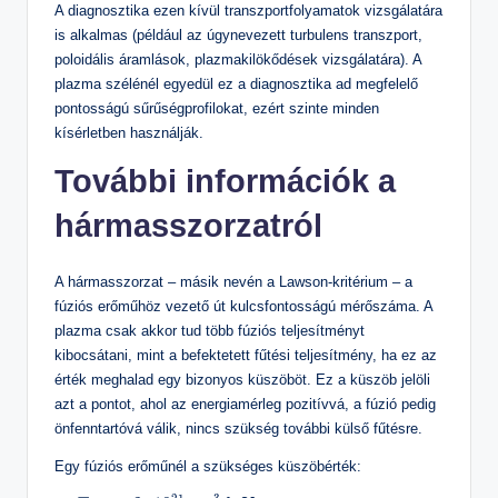
A diagnosztika ezen kívül transzportfolyamatok vizsgálatára
is alkalmas (például az úgynevezett turbulens transzport,
poloidális áramlások, plazmakilökődések vizsgálatára). A
plazma szélénél egyedül ez a diagnosztika ad megfelelő
pontosságú sűrűségprofilokat, ezért szinte minden
kísérletben használják.
További információk a
hármasszorzatról
A hármasszorzat – másik nevén a Lawson-kritérium – a
fúziós erőműhöz vezető út kulcsfontosságú mérőszáma. A
plazma csak akkor tud több fúziós teljesítményt
kibocsátani, mint a befektetett fűtési teljesítmény, ha ez az
érték meghalad egy bizonyos küszöböt. Ez a küszöb jelöli
azt a pontot, ahol az energiamérleg pozitívvá, a fúzió pedig
önfenntartóvá válik, nincs szükség további külső fűtésre.
Egy fúziós erőműnél a szükséges küszöbérték: