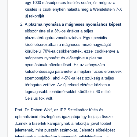
egy 1000 másodperces kisülés során, és még ez a
kisülés is csak enyhén haladta meg a Wendelstein 7-X
új rekordját.
A
plazma nyomása a mágneses nyomáshoz képest
először érte el a 3%-os értéket a teljes
plazmatérfogatra vonatkoztatva. Egy speciális
kísérletsorozatban a mágneses mező nagyságát
körülbelül 70%-ra csökkentették, ezzel csökkentve a
mágneses nyomást és elősegítve a plazma
nyomásának növekedését. Ez az arányszám
kulcsfontosságú paraméter a majdani fúziós erőművek
szempontjából, ahol 4-5%-ra lesz szükség a teljes
térfogatra vetítve. Az új rekord elérése közben a
legmagasabb ionhőmérséklet körülbelül 40 millió
Celsius fok volt.
Prof. Dr. Robert Wolf, az IPP Sztellarátor fűtés és
optimalizáció részlegének igazgatója így foglalja össze:
„Ennek a kísérleti kampánynak a rekordjai jóval többet
jelentenek, mint pusztán számokat. Jelentős előrelépést
jelentenek a sztellarátor koncepció validálásában – a