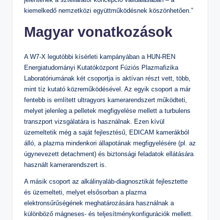
kiemelkedő nemzetközi együttműködésnek köszönhetően.”
Magyar vonatkozások
A W7-X legutóbbi kísérleti kampányában a HUN-REN
Energiatudományi Kutatóközpont Fúziós Plazmafizika
Laboratóriumának két csoportja is aktívan részt vett, több,
mint tíz kutató közreműködésével. Az egyik csoport a már
fentebb is említett ultragyors kamerarendszert működteti,
melyet jelenleg a pelletek megfigyelése mellett a turbulens
transzport vizsgálatára is használnak. Ezen kívül
üzemeltetik még a saját fejlesztésű, EDICAM kamerákból
álló, a plazma mindenkori állapotának megfigyelésére (pl. az
úgynevezett detachment) és biztonsági feladatok ellátására
használt kamerarendszert is.
A másik csoport az alkálinyaláb-diagnosztikát fejlesztette
és üzemelteti, melyet elsősorban a plazma
elektronsűrűségének meghatározására használnak a
különböző mágneses- és teljesítménykonfigurációk mellett.