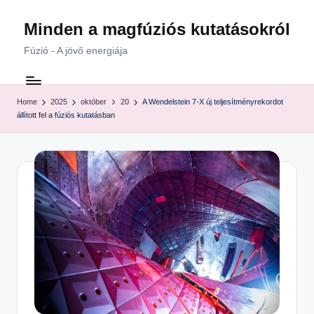
Minden a magfúziós kutatásokról
Skip
to
Fúzió - A jövő energiája
content
Home
2025
október
20
A Wendelstein 7-X új teljesítményrekordot
állított fel a fúziós kutatásban