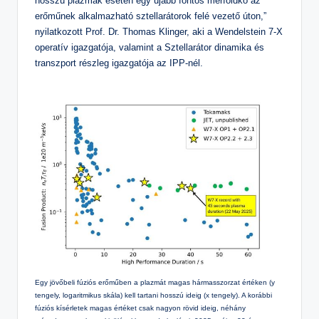
hosszú plazmák esetén egy újabb fontos mérföldkő az
erőműnek alkalmazható sztellarátorok felé vezető úton,”
nyilatkozott Prof. Dr. Thomas Klinger, aki a Wendelstein 7-X
operatív igazgatója, valamint a Sztellarátor dinamika és
transzport részleg igazgatója az IPP-nél.
Egy jövőbeli fúziós erőműben a plazmát magas hármasszorzat értéken (y
tengely, logaritmikus skála) kell tartani hosszú ideig (x tengely). A korábbi
fúziós kísérletek magas értéket csak nagyon rövid ideig, néhány