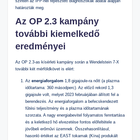
szintén az IPP-nél fejlesztett diagnosztikák adatai alapján
határozták meg.
Az OP 2.3 kampány
további kiemelkedő
eredményei
Az OP 2.3-as kísérleti kampány során a Wendelstein 7-X
további két mérföldkövet is elért:
Az
energiaforgalom
1,8 gigajoule-ra nőtt (a plazma
időtartama: 360 másodperc). Az előző rekord 1,3
gigajoule volt, melyet 2023 februárjában állított fel a
berendezés. Az energiaforgalom a befecskendezett
fűtési teljesítmény és a plazma időtartamának
szorzata. A nagy energiabevitel folyamatos fenntartása
és a keletkező hő elvezetése fontos előfeltétele a
jövőbeli erőművi üzemnek. Összehasonlításul,
hasonló értéket az EAST tokamak (Kína) produkált