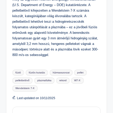
(U.S. Department of Energy – DOE) kutatóintézete. A
pelletbelövő kifejezetten a Wendelstein 7-X számára
készült, kategóriájában világ élvonalába tartozik. A
pelletbelövő lehetővé teszi a hidrogénrészecskék
folyamatos utánpótlását a plazmába – ez a jövőbeli fúziós
erőművek egy alapvető követelménye. A berendezés
folyamatosan gyárt egy 3 mm átmérőjű hidrogénjég szálat,
amelyből 3,2 mm hosszú, hengeres pelleteket vágnak a
másodperc törtrésze alatt és a plazmába lövik ezeket 300-
800 m/s-os sebességgel.
Tags:
fúzió
fúziós kutatás
hármasszorzat
pellet
pelletbelövő
plazmafizika
rekord
W7-X
Wendelstein 7-X
Last updated on 10/11/2025