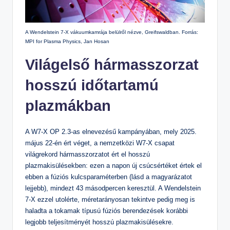
A Wendelstein 7-X vákuumkamrája belülről nézve, Greifswaldban. Forrás:
MPI for Plasma Physics, Jan Hosan
Világelső hármasszorzat
hosszú időtartamú
plazmákban
A W7-X OP 2.3-as elnevezésű kampányában, mely 2025.
május 22-én ért véget, a nemzetközi W7-X csapat
világrekord hármasszorzatot ért el hosszú
plazmakisülésekben: ezen a napon új csúcsértéket értek el
ebben a fúziós kulcsparaméterben (lásd a magyarázatot
lejjebb), mindezt 43 másodpercen keresztül. A Wendelstein
7-X ezzel utolérte, méretarányosan tekintve pedig meg is
haladta a tokamak típusú fúziós berendezések korábbi
legjobb teljesítményét hosszú plazmakisülésekre.