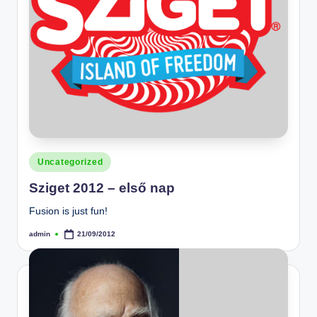
Posted
Uncategorized
in
Sziget 2012 – első nap
Fusion is just fun!
admin
21/09/2012
Posted
by