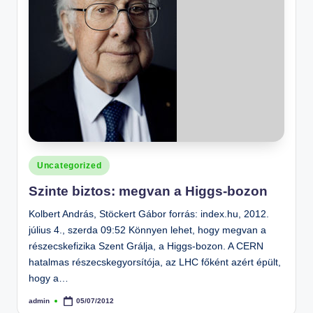
Posted
Uncategorized
in
Szinte biztos: megvan a Higgs-bozon
Kolbert András, Stöckert Gábor forrás: index.hu, 2012.
július 4., szerda 09:52 Könnyen lehet, hogy megvan a
részecskefizika Szent Grálja, a Higgs-bozon. A CERN
hatalmas részecskegyorsítója, az LHC főként azért épült,
hogy a…
admin
05/07/2012
Posted
by