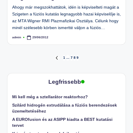
Ahogy már megszokhattátok, idén is képviselteti magát a
Szigeten a fúziós kutatás legnagyobb hazai képviselője is,
az MTA Wigner RMI Plazmafizikai Osztálya. Célunk hogy
minél szélesebb körben ismertté váljon a fúziós…
admin
29/06/2012
Posted
by
Bejegyzések
1
…
7
8
9
PREVIOUS
PAGE
lapozása
Legfrissebb
Mi kell még a sztellarátor reaktorhoz?
Szilárd hidrogén extrudálása a fúziós berendezések
üzemeltetéséhez
A EUROfusion és az ASIPP kiadta a BEST kutatási
tervet