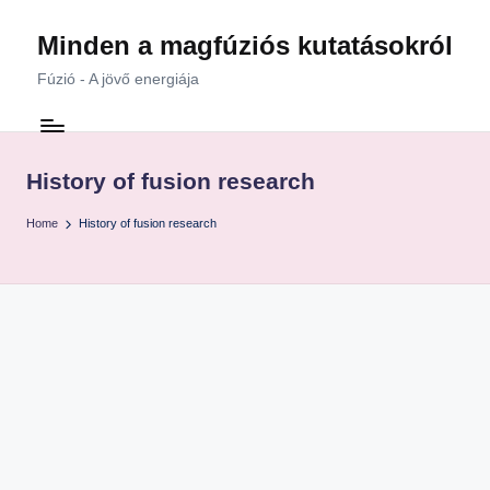
Minden a magfúziós kutatásokról
Skip
to
Fúzió - A jövő energiája
content
History of fusion research
Home
History of fusion research