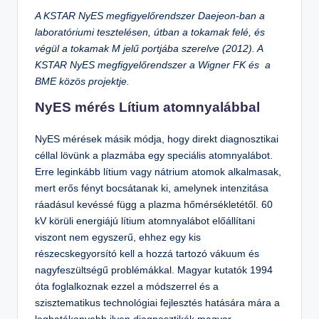
A KSTAR NyES megfigyelőrendszer Daejeon-ban a
laboratóriumi tesztelésen, útban a tokamak felé, és
végül a tokamak M jelű portjába szerelve (2012). A
KSTAR NyES megfigyelőrendszer a Wigner FK és a
BME közös projektje.
NyES mérés Lítium atomnyalábbal
NyES mérések másik módja, hogy direkt diagnosztikai
céllal lövünk a plazmába egy speciális atomnyalábot.
Erre leginkább lítium vagy nátrium atomok alkalmasak,
mert erős fényt bocsátanak ki, amelynek intenzitása
ráadásul kevéssé függ a plazma hőmérsékletétől. 60
kV körüli energiájú lítium atomnyalábot előállítani
viszont nem egyszerű, ehhez egy kis
részecskegyorsító kell a hozzá tartozó vákuum és
nagyfeszültségű problémákkal. Magyar kutatók 1994
óta foglalkoznak ezzel a módszerrel és a
szisztematikus technológiai fejlesztés hatására mára a