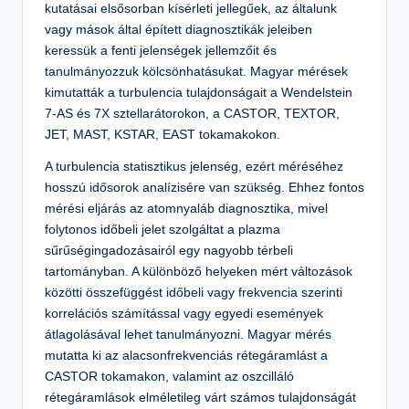
kutatásai elsősorban kísérleti jellegűek, az általunk
vagy mások által épített diagnosztikák jeleiben
keressük a fenti jelenségek jellemzőit és
tanulmányozzuk kölcsönhatásukat. Magyar mérések
kimutatták a turbulencia tulajdonságait a Wendelstein
7-AS és 7X sztellarátorokon, a CASTOR, TEXTOR,
JET, MAST, KSTAR, EAST tokamakokon.
A turbulencia statisztikus jelenség, ezért méréséhez
hosszú idősorok analízisére van szükség. Ehhez fontos
mérési eljárás az atomnyaláb diagnosztika, mivel
folytonos időbeli jelet szolgáltat a plazma
sűrűségingadozásairól egy nagyobb térbeli
tartományban. A különböző helyeken mért változások
közötti összefüggést időbeli vagy frekvencia szerinti
korrelációs számítással vagy egyedi események
átlagolásával lehet tanulmányozni. Magyar mérés
mutatta ki az alacsonfrekvenciás rétegáramlást a
CASTOR tokamakon, valamint az oszcilláló
rétegáramlások elméletileg várt számos tulajdonságát