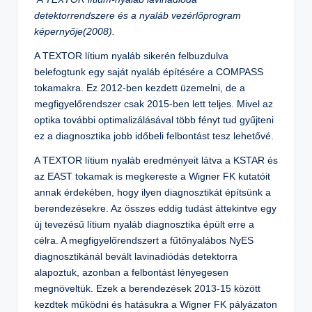
detektorrendszere és a nyaláb vezérlőprogram
képernyője(2008).
A TEXTOR lítium nyaláb sikerén felbuzdulva
belefogtunk egy saját nyaláb építésére a COMPASS
tokamakra. Ez 2012-ben kezdett üzemelni, de a
megfigyelőrendszer csak 2015-ben lett teljes. Mivel az
optika további optimalizálásával több fényt tud gyűjteni
ez a diagnosztika jobb időbeli felbontást tesz lehetővé.
A TEXTOR lítium nyaláb eredményeit látva a KSTAR és
az EAST tokamak is megkereste a Wigner FK kutatóit
annak érdekében, hogy ilyen diagnosztikát építsünk a
berendezésekre. Az összes eddig tudást áttekintve egy
új tevezésű lítium nyaláb diagnosztika épült erre a
célra. A megfigyelőrendszert a fűtőnyalábos NyES
diagnosztikánál bevált lavinadiódás detektorra
alapoztuk, azonban a felbontást lényegesen
megnöveltük. Ezek a berendezések 2013-15 között
kezdtek működni és hatásukra a Wigner FK pályázaton