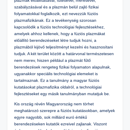
plazmák előállításával, fűtésével, mérésével,
szabályzásával és a plazmán belül zajló fizikai
folyamatokkal foglalkozik, ezt nevezzük fúziós
plazmafizikának. Ez a tevékenység szorosan
kapcsolódik a fúziós technológiai fejlesztésekhez,
amelyek ahhoz kellenek, hogy a fúziós plazmákat
előállító berendezéseket létre tudjuk hozni, a
plazmából kijövő teljesítményt kezelni és hasznosítani
tudjuk. A két terület között a határvonal természetesen
nem merev, hiszen például a plazmát fűtő
berendezések rengeteg fizikai folyamaton alapulnak,
ugyanakkor speciális technológiai elemeket is
tartalmaznak. Ez a tanulmány a magyar fúziós
kutatásokat plazmafizika oldalról, a technológiai
fejlesztéseket egy másik tanulmányban mutatjuk be.
Kis ország révén Magyarország nem törhet
meghatározó szerepre a fúziós kutatásokban, amelyek
egyre nagyobb, sok milliárd euró értékű
berendezéseken kutatók ezreivel zajlanak. Viszont