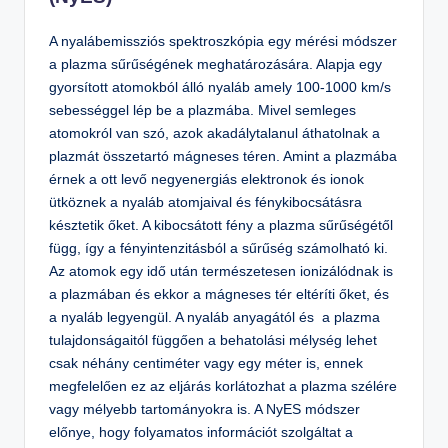
A nyalábemissziós spektroszkópia egy mérési módszer
a plazma sűrűségének meghatározására. Alapja egy
gyorsított atomokból álló nyaláb amely 100-1000 km/s
sebességgel lép be a plazmába. Mivel semleges
atomokról van szó, azok akadálytalanul áthatolnak a
plazmát összetartó mágneses téren. Amint a plazmába
érnek a ott levő negyenergiás elektronok és ionok
ütköznek a nyaláb atomjaival és fénykibocsátásra
késztetik őket. A kibocsátott fény a plazma sűrűségétől
függ, így a fényintenzitásból a sűrűség számolható ki.
Az atomok egy idő után természetesen ionizálódnak is
a plazmában és ekkor a mágneses tér eltéríti őket, és
a nyaláb legyengül. A nyaláb anyagától és a plazma
tulajdonságaitól függően a behatolási mélység lehet
csak néhány centiméter vagy egy méter is, ennek
megfelelően ez az eljárás korlátozhat a plazma szélére
vagy mélyebb tartományokra is. A NyES módszer
előnye, hogy folyamatos információt szolgáltat a