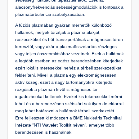
sebesség fluktuációk tapasztalhatók. Ezek az
alacsonyfrekvenciás sebességmodulációk is fontosak a
plazmaturbulencia szabályzásában.
A fúziós plazmában gyakran mérhetők különböző
hullámok, melyek torzítják a plazma alakját,
részecskéket és hőt transzportálnak a mágneses téren
keresztül, vagy akár a plazmaösszetartás részleges
vagy teljes összeomlásához vezetnek. Ezek a hullámok
a legtöbb esetben az egész berendezésben kiterjedtek
ezért lokális mérésekkel nehéz a térbeli szerkezetüket
felderíteni. Mivel a plazma egy elektromágnesesen
aktív közeg, ezért a nagy tartományokra kiterjedő
rezgések a plazmán kívül is mágneses tér
ingadozásokat keltenek. Ezeket kis tekercsekkel mérni
lehet és a berendezésen szétszórt sok ilyen detektorral
meg lehet határozni a hullámok térbeli szerkezetét.
Erre feljlesztett ki módszert a BME Nukleáris Technikai
Intézete “NTI Wavelet Toolkit néven”, amelyet több
berendezésen is használnak.