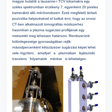
magyar kutatók a lausanne-i TCV tokamakra egy
széles spektrumban érzékeny 7, egyenként 20 pixeles
kamerából álló mérőrendszert. Ezek megfelelő térbeli
pozícióba helyezésével el tudtuk érni, hogy az orvosi
CT-ben alkalmazott tomográfiás módszerhez
hasonlóan a plazma sugárzási profiljának egy
metszetét meg lehessen határozni. Rendszerünk
különlegessége gyorsaságában rejlik:
másodpercenként kétszázezer sugárzási képet lehet
vele rögzíteni, amellyel a plazmában lejátszódó
tranziens folyamatok mérése is lehetséges.