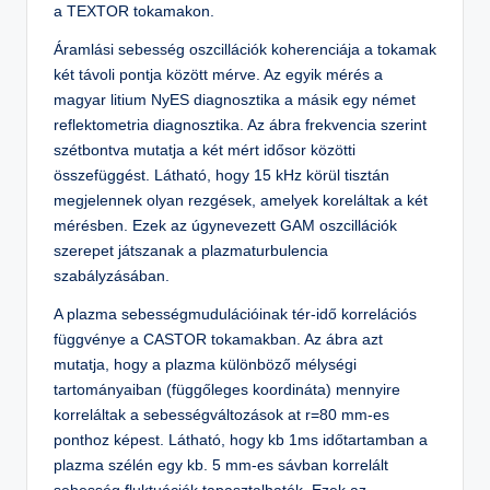
a TEXTOR tokamakon.
Áramlási sebesség oszcillációk koherenciája a tokamak
két távoli pontja között mérve. Az egyik mérés a
magyar litium NyES diagnosztika a másik egy német
reflektometria diagnosztika. Az ábra frekvencia szerint
szétbontva mutatja a két mért idősor közötti
összefüggést. Látható, hogy 15 kHz körül tisztán
megjelennek olyan rezgések, amelyek koreláltak a két
mérésben. Ezek az úgynevezett GAM oszcillációk
szerepet játszanak a plazmaturbulencia
szabályzásában.
A plazma sebességmudulációinak tér-idő korrelációs
függvénye a CASTOR tokamakban. Az ábra azt
mutatja, hogy a plazma különböző mélységi
tartományaiban (függőleges koordináta) mennyire
korreláltak a sebességváltozások at r=80 mm-es
ponthoz képest. Látható, hogy kb 1ms időtartamban a
plazma szélén egy kb. 5 mm-es sávban korrelált