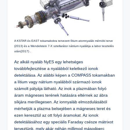
A KSTAR és EAST tokamakokra tervezett lítium atomnyaláb mérnöki terve
(2013) és a Wendelstein 7-X sztellarátor nátrium nyalábja a labor tesztelés
után(2017) .
Az alkáli nyaláb NyES egy lehetséges
továbbfejlesztése a nyalábból keletkező ionok
detektálása. Az alábbi képen a COMPASS tokamakban
a lítium vagy nátrium nyalábból származó ionok
számolt pályája látható. Az inok a plazmában folyó
áram mágneses terének hatására eltérnek az ábra
síkjára merőlegesen. Az ionnyaláb elmozdulásából
mérhetjük a plazma belsejében a mágneses teret és
ezen keresztül az ott folyó áramokat. Az ionok
detektálásához egy speciális Faraday csésze mátrixot
terveztünk, mely akár néhán millimod másodperc