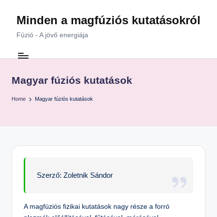
Minden a magfúziós kutatásokról
Skip
to
Fúzió - A jövő energiája
content
Magyar fúziós kutatások
Home
Magyar fúziós kutatások
Szerző: Zoletnik Sándor
A magfúziós fizikai kutatások nagy része a forró