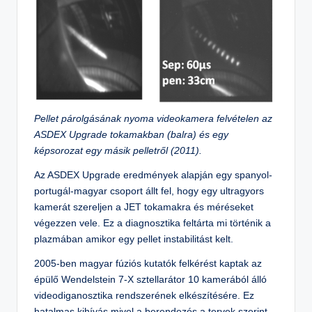
Pellet párolgásának nyoma videokamera felvételen az
ASDEX Upgrade tokamakban (balra) és egy
képsorozat egy másik pelletről (2011).
Az ASDEX Upgrade eredmények alapján egy spanyol-
portugál-magyar csoport állt fel, hogy egy ultragyors
kamerát szereljen a JET tokamakra és méréseket
végezzen vele. Ez a diagnosztika feltárta mi történik a
plazmában amikor egy pellet instabilitást kelt.
2005-ben magyar fúziós kutatók felkérést kaptak az
épülő Wendelstein 7-X sztellarátor 10 kamerából álló
videodiganosztika rendszerének elkészítésére. Ez
hatalmas kihívás mivel a berendezés a tervek szerint