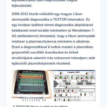
leghatákonyabb ilyen diagnosztikák magyar
fejlesztésűek.
2008-2012 között működött egy magyar Lítium
atomnyaláb diagnosztika a TEXTOR tokamakon. Ez
egy korában leállított német diagnosztika átépítésével
keletkezett mivel korábbi méréseken (a Wendelstein 7-
AS sztellarátoron) kimutattuk, hogy a lítium atomnyaláb
módszer a plazmaturbulencia mérésére is alkalmas.
Ezzel a diagnosztikával ki tudtuk mutatni a plazmában
gerjesztődő oszcilláló áramlásokat és térbeli
struktúrájukat valamint más százezred másodperc alatt
lejátszódó plazmafolyamatok részleteit.
A TEXTOR lítium-nyaláb lavinadióda