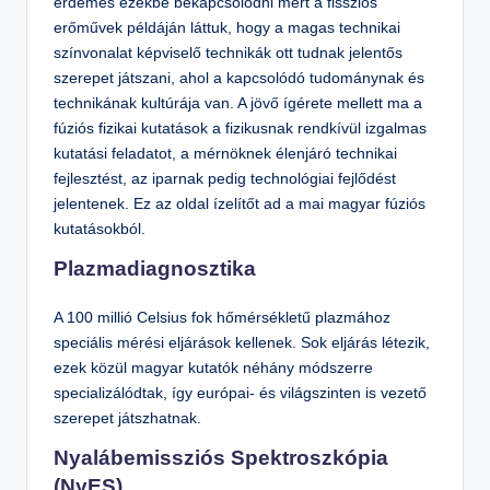
érdemes ezekbe bekapcsolódni mert a fissziós
erőművek példáján láttuk, hogy a magas technikai
színvonalat képviselő technikák ott tudnak jelentős
szerepet játszani, ahol a kapcsolódó tudománynak és
technikának kultúrája van. A jövő ígérete mellett ma a
fúziós fizikai kutatások a fizikusnak rendkívül izgalmas
kutatási feladatot, a mérnöknek élenjáró technikai
fejlesztést, az iparnak pedig technológiai fejlődést
jelentenek. Ez az oldal ízelítőt ad a mai magyar fúziós
kutatásokból.
Plazmadiagnosztika
A 100 millió Celsius fok hőmérsékletű plazmához
speciális mérési eljárások kellenek. Sok eljárás létezik,
ezek közül magyar kutatók néhány módszerre
specializálódtak, így európai- és világszinten is vezető
szerepet játszhatnak.
Nyalábemissziós Spektroszkópia
(NyES)