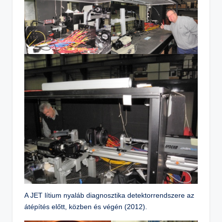
A JET lítium nyaláb diagnosztika detektorrendszere az
átépítés előtt, közben és végén (2012).