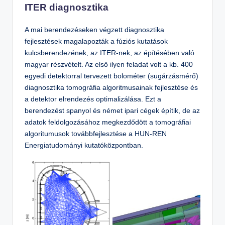
ITER diagnosztika
A mai berendezéseken végzett diagnosztika
fejlesztések magalapozták a fúziós kutatások
kulcsberendezének, az ITER-nek, az építésében való
magyar részvételt. Az első ilyen feladat volt a kb. 400
egyedi detektorral tervezett bolométer (sugárzásmérő)
diagnosztika tomográfia algoritmusainak fejlesztése és
a detektor elrendezés optimalizálása. Ezt a
berendezést spanyol és német ipari cégek építik, de az
adatok feldolgozásához megkezdődött a tomográfiai
algoritumusok továbbfejlesztése a HUN-REN
Energiatudományi kutatóközpontban.