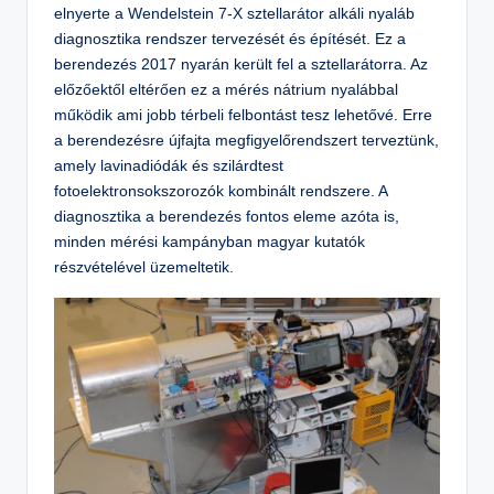
elnyerte a Wendelstein 7-X sztellarátor alkáli nyaláb
diagnosztika rendszer tervezését és építését. Ez a
berendezés 2017 nyarán került fel a sztellarátorra. Az
előzőektől eltérően ez a mérés nátrium nyalábbal
működik ami jobb térbeli felbontást tesz lehetővé. Erre
a berendezésre újfajta megfigyelőrendszert terveztünk,
amely lavinadiódák és szilárdtest
fotoelektronsokszorozók kombinált rendszere. A
diagnosztika a berendezés fontos eleme azóta is,
minden mérési kampányban magyar kutatók
részvételével üzemeltetik.