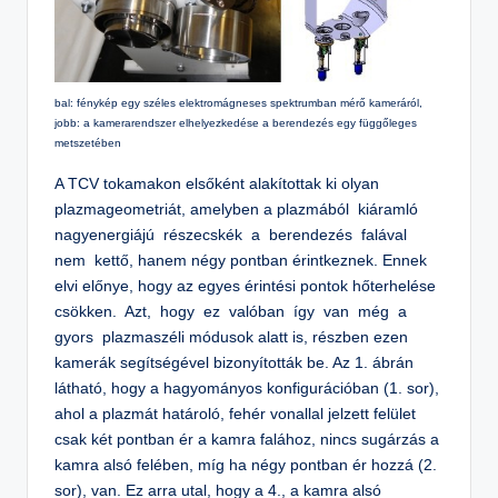
bal: fénykép egy széles elektromágneses spektrumban mérő kameráról,
jobb: a kamerarendszer elhelyezkedése a berendezés egy függőleges
metszetében
A TCV tokamakon elsőként alakítottak ki olyan
plazmageometriát, amelyben a plazmából kiáramló
nagyenergiájú részecskék a berendezés falával
nem kettő, hanem négy pontban érintkeznek. Ennek
elvi előnye, hogy az egyes érintési pontok hőterhelése
csökken. Azt, hogy ez valóban így van még a
gyors plazmaszéli módusok alatt is, részben ezen
kamerák segítségével bizonyították be. Az 1. ábrán
látható, hogy a hagyományos konfigurációban (1. sor),
ahol a plazmát határoló, fehér vonallal jelzett felület
csak két pontban ér a kamra falához, nincs sugárzás a
kamra alsó felében, míg ha négy pontban ér hozzá (2.
sor), van. Ez arra utal, hogy a 4., a kamra alsó