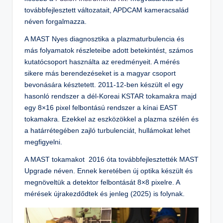
továbbfejlesztett változatait, APDCAM kameracsalád
néven forgalmazza.
A MAST Nyes diagnosztika a plazmaturbulencia és
más folyamatok részleteibe adott betekintést, számos
kutatócsoport használta az eredményeit. A mérés
sikere más berendezéseket is a magyar csoport
bevonására késztetett. 2011-12-ben készült el egy
hasonló rendszer a dél-Koreai KSTAR tokamakra majd
egy 8×16 pixel felbontású rendszer a kínai EAST
tokamakra. Ezekkel az eszközökkel a plazma szélén és
a határrétegében zajló turbulenciát, hullámokat lehet
megfigyelni.
A MAST tokamakot 2016 óta továbbfejlesztették MAST
Upgrade néven. Ennek keretében új optika készült és
megnöveltük a detektor felbontását 8×8 pixelre. A
mérések újrakezdődtek és jenleg (2025) is folynak.