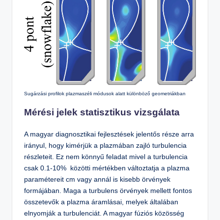
Sugárzási profilok plazmaszéli módusok alatt különböző geometriákban
Mérési jelek statisztikus vizsgálata
A magyar diagnosztikai fejlesztések jelentős része arra
irányul, hogy kimérjük a plazmában zajló turbulencia
részleteit. Ez nem könnyű feladat mivel a turbulencia
csak 0.1-10% közötti mértékben változtatja a plazma
paramétereit cm vagy annál is kisebb örvények
formájában. Maga a turbulens örvények mellett fontos
összetevők a plazma áramlásai, melyek általában
elnyomják a turbulenciát. A magyar fúziós közösség