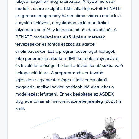
tulajdonságainak meghatározása. A NyES mérések
modellezésére szolgál a BME által fejlesztett RENATE
programcsomag amely három dimenzióban modellezi
a nyaláb belövést, a nyalábban zajló atomfizikai
folyamatokat, a fény kibocsátását és detektálását. A
RENATE modellezés az első lépés a mérések
tervezésekor és fontos eszköz az adatok
értelmezésekor. Ezt a programocsomagot hallagók
több generációja alkotta a BME kutatók irányításával
és kíváló lehetőséget biztosít a fúziós kutatásokba való
bekapcsolódásra. A programrendszer tovább
fejlesztése egy mesterséges intelligencia alapű
megoldás, mellyel sokkal rövidebb idő alatt lehet a
modellezést lefuttatni. Ennek beépítése az ASDEX
Upgrade tokamak mérőrendszerébe jelenleg (2025) is
zajlik.