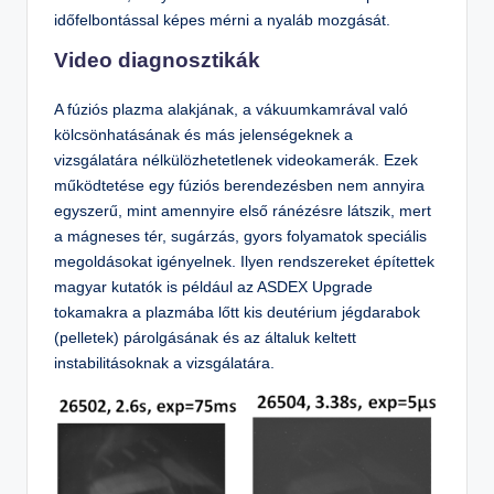
időfelbontással képes mérni a nyaláb mozgását.
Video diagnosztikák
A fúziós plazma alakjának, a vákuumkamrával való
kölcsönhatásának és más jelenségeknek a
vizsgálatára nélkülözhetetlenek videokamerák. Ezek
működtetése egy fúziós berendezésben nem annyira
egyszerű, mint amennyire első ránézésre látszik, mert
a mágneses tér, sugárzás, gyors folyamatok speciális
megoldásokat igényelnek. Ilyen rendszereket építettek
magyar kutatók is például az ASDEX Upgrade
tokamakra a plazmába lőtt kis deutérium jégdarabok
(pelletek) párolgásának és az általuk keltett
instabilitásoknak a vizsgálatára.