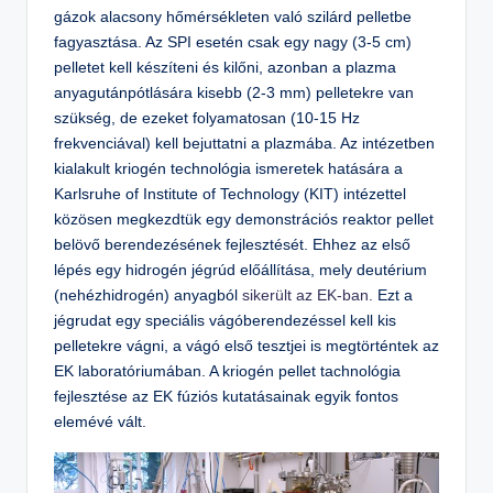
gázok alacsony hőmérsékleten való szilárd pelletbe
fagyasztása. Az SPI esetén csak egy nagy (3-5 cm)
pelletet kell készíteni és kilőni, azonban a plazma
anyagutánpótlására kisebb (2-3 mm) pelletekre van
szükség, de ezeket folyamatosan (10-15 Hz
frekvenciával) kell bejuttatni a plazmába. Az intézetben
kialakult kriogén technológia ismeretek hatására a
Karlsruhe of Institute of Technology (KIT) intézettel
közösen megkezdtük egy demonstrációs reaktor pellet
belövő berendezésének fejlesztését. Ehhez az első
lépés egy hidrogén jégrúd előállítása, mely deutérium
(nehézhidrogén) anyagból
sikerült az EK-ban.
Ezt a
jégrudat egy speciális vágóberendezéssel kell kis
pelletekre vágni, a vágó első tesztjei is megtörténtek az
EK laboratóriumában. A kriogén pellet tachnológia
fejlesztése az EK fúziós kutatásainak egyik fontos
elemévé vált.