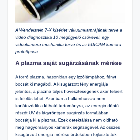
A Wendelstein 7-X kísérlet vákuumkamrájának terve a
video diagnosztika 10 megfigyelő csővével, egy
videokamera mechanika terve és az EDICAM kamera
prototípusa.
A plazma saját sugárzásának mérése
A forró plazma, hasonlóan egy izzólámpához, fényt
bocsát ki magából. A kisugárzott fény energiája
jelentős, a plazma teljes hőveszteségének akár feléért
is felelős lehet. Azonban a hullámhossza nem
korlátozódik a látható tartományra, az energia döntő
részét UV és lágyröntgen sugárzás formájában
bocsátja ki a plazma. Ezek detektálása nem oldható
meg hagyományos kamerák segítségével. Az összes
kisugárzott energia mérése érdekében fejlesztettek