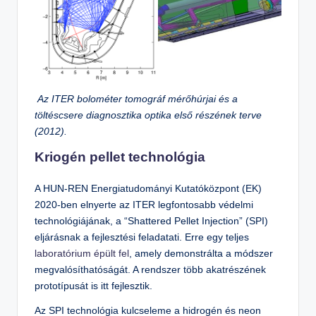
Az ITER bolométer tomográf mérőhúrjai és a
töltéscsere diagnosztika optika első részének terve
(2012).
Kriogén pellet technológia
A HUN-REN Energiatudományi Kutatóközpont (EK)
2020-ben elnyerte az ITER legfontosabb védelmi
technológiájának, a “Shattered Pellet Injection” (SPI)
eljárásnak a fejlesztési feladatati. Erre egy teljes
laboratórium épült fel
, amely demonstrálta a módszer
megvalósíthatóságát. A rendszer több akatrészének
prototípusát is itt fejlesztik.
Az SPI technológia kulcseleme a hidrogén és neon