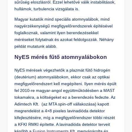
sűrűség eloszlásról. Ezzel lehetővé válik instabilitások,
hullámok, turbulencia vizsgálata is.
Magyar kutatók mind speciális atomnyalábok, mind
nagyérzékenységű megfigyelőrendszerek építésével
foglalkoznak, valamint ilyen berendezésekkel
méréseket folytatnak és azokat feldolgozzák. Néhány
példát mutatunk alább.
NyES mérés fűtő atomnyalábokon
NyES mérések végezhetők a plazmát fűtő hidrogén
(deutérium) atomnyalábokon, ekkor csak az optikai
megfigyelőrendszert kell megépíteni. Ilyen mérés épült
fel 2010-re magyar-angol együttműködésben a MAST
tokamakra, a költségeket ez a berendezés fedezte. Az
Adimtech Kft. (az MTA spin-off vállakozása) kapott
megrendelést a 4×8 pixeles lavinadióda detektor
kifejlesztésére, míg a megfigyelőrendszer többi részét
a KFKI RMKI építette. A lavinadióda detektor terveit
később a
Fusion Instruments Kft.
megvásárolta és