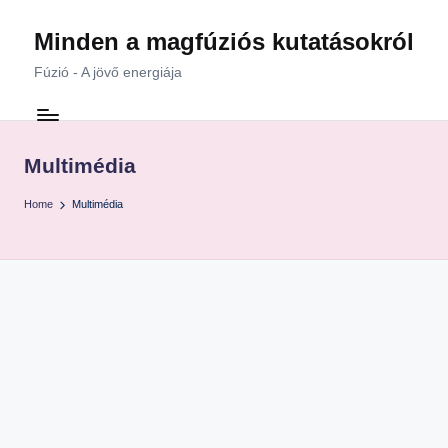
Minden a magfúziós kutatásokról
Skip
to
Fúzió - A jövő energiája
content
Multimédia
Home
Multimédia