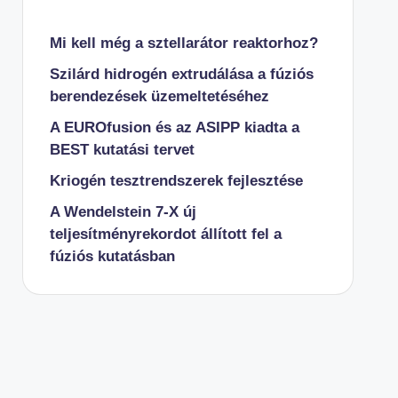
Mi kell még a sztellarátor reaktorhoz?
Szilárd hidrogén extrudálása a fúziós
berendezések üzemeltetéséhez
A EUROfusion és az ASIPP kiadta a
BEST kutatási tervet
Kriogén tesztrendszerek fejlesztése
A Wendelstein 7-X új
teljesítményrekordot állított fel a
fúziós kutatásban