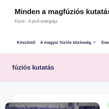
Minden a magfúziós kutatá
Skip
to
Fúzió - A jövő energiája
content
Köszöntő
A magyar fúziós közösség
Ese
fúziós kutatás
P