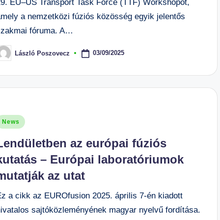
29. EU–US Transport Task Force (TTF) Workshopot,
amely a nemzetközi fúziós közösség egyik jelentős
szakmai fóruma. A…
03/09/2025
László Poszovecz
osted
y
osted
News
n
Lendületben az európai fúziós
kutatás – Európai laboratóriumok
mutatják az utat
z a cikk az EUROfusion 2025. április 7-én kiadott
hivatalos sajtóközleményének magyar nyelvű fordítása.