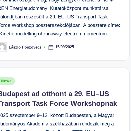
REN Energiatudományi Kutatóközpont munkatársa
különdíjban részesült a 29. EU–US Transport Task
Force Workshop poszterszekciójában! A posztere címe:
“Kinetic modelling of runaway electron momentum…
15/09/2025
László Poszovecz
osted
y
osted
News
n
Budapest ad otthont a 29. EU–US
Transport Task Force Workshopnak
2025 szeptember 9–12. között Budapesten, a Magyar
Tudományos Akadémia székházában rendezik meg a