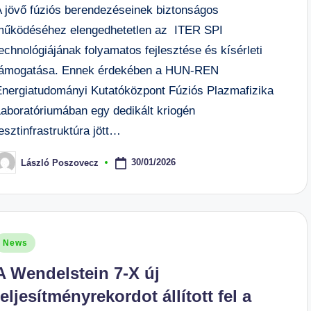
A jövő fúziós berendezéseinek biztonságos
működéséhez elengedhetetlen az ITER SPI
echnológiájának folyamatos fejlesztése és kísérleti
támogatása. Ennek érdekében a HUN-REN
Energiatudományi Kutatóközpont Fúziós Plazmafizika
Laboratóriumában egy dedikált kriogén
esztinfrastruktúra jött…
30/01/2026
László Poszovecz
osted
y
osted
News
n
A Wendelstein 7-X új
teljesítményrekordot állított fel a