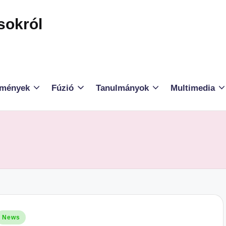
sokról
mények
Fúzió
Tanulmányok
Multimedia
osted
News