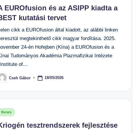
n
A EUROfusion és az ASIPP kiadta a
BEST kutatási tervet
elen cikk a EUROfusion által kiadott, az alábbi linken
keresztül megtekinthető cikk magyar fordítása. 2025.
november 24-én Hofejben (Kína) a EUROfusion és a
Kínai Tudományos Akadémia Plazmafizikai Intézete
Institute of…
18/05/2026
Cseh Gábor
osted
y
osted
News
n
Kriogén tesztrendszerek fejlesztése