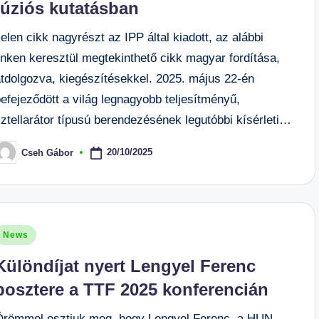
fúziós kutatásban
elen cikk nagyrészt az IPP által kiadott, az alábbi
inken keresztül megtekinthető cikk magyar fordítása,
átdolgozva, kiegészítésekkel. 2025. május 22-én
efejeződött a világ legnagyobb teljesítményű,
ztellarátor típusú berendezésének legutóbbi kísérleti…
20/10/2025
Cseh Gábor
osted
y
osted
News
n
Különdíjat nyert Lengyel Ferenc
posztere a TTF 2025 konferencián
Örömmel osztjuk meg, hogy Lengyel Ferenc, a HUN-