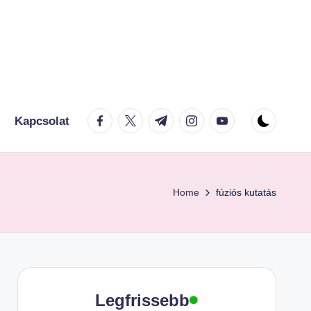
facebook.com
twitter.com
t.me
instagram.com
youtube.com
Kapcsolat
Home
fúziós kutatás
Legfrissebb